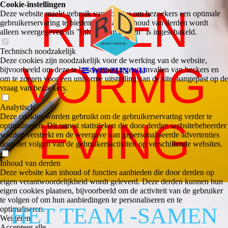
Cookie-instellingen
RP EN
Deze website maakt gebruik van cookies om bezoekers een optimale
gebruikerservaring te bieden. Bepaalde inhoud van derden wordt
alleen weergegeven als "Inhoud van derden" is ingeschakeld.
Technisch noodzakelijk
Deze cookies zijn noodzakelijk voor de werking van de website,
VORMG
bijvoorbeeld om deze te beschermen tegen aanvallen van hackers en
WIE ZIJN WIJ
om te zorgen voor een uniforme uitstraling van de site, aangepast op de
vraag van bezoekers.
Analytisch
Deze cookies worden gebruikt om de gebruikerservaring verder te
EVING
optimaliseren. Dit omvat statistieken die door derden websitebeheerder
worden verstrekt en de weergave van gepersonaliseerde advertenties
door het volgen van de gebruikersactiviteit op verschillende websites.
Inhoud van derden
Deze website kan inhoud of functies aanbieden die door derden op
eigen verantwoordelijkheid wordt geleverd. Deze derden kunnen hun
eigen cookies plaatsen, bijvoorbeeld om de activiteit van de gebruiker
te volgen of om hun aanbiedingen te personaliseren en te
HET TEAM -SAMEN
optimaliseren.
Weigeren
Accepteer alle