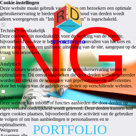
Cookie-instellingen
Deze website maakt gebruik van cookies om bezoekers een optimale
NG
gebruikerservaring te bieden. Bepaalde inhoud van derden wordt
alleen weergegeven als "Inhoud van derden" is ingeschakeld.
Technisch noodzakelijk
Deze cookies zijn noodzakelijk voor de werking van de website,
bijvoorbeeld om deze te beschermen tegen aanvallen van hackers en
PORTFOLIO
om te zorgen voor een uniforme uitstraling van de site, aangepast op de
vraag van bezoekers.
Analytisch
Deze cookies worden gebruikt om de gebruikerservaring verder te
optimaliseren. Dit omvat statistieken die door derden websitebeheerder
worden verstrekt en de weergave van gepersonaliseerde advertenties
door het volgen van de gebruikersactiviteit op verschillende websites.
Inhoud van derden
Deze website kan inhoud of functies aanbieden die door derden op
eigen verantwoordelijkheid wordt geleverd. Deze derden kunnen hun
eigen cookies plaatsen, bijvoorbeeld om de activiteit van de gebruiker
te volgen of om hun aanbiedingen te personaliseren en te
optimaliseren.
PORTFOLIO
Weigeren
Accepteer alle