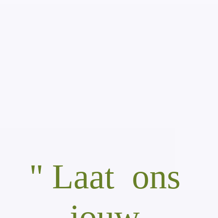
haarkunst
Hartman Brochure
uitnodigingen
visitekaarten
" Laat ons
jouw